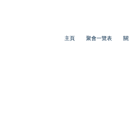
主頁
聚會一覽表
關