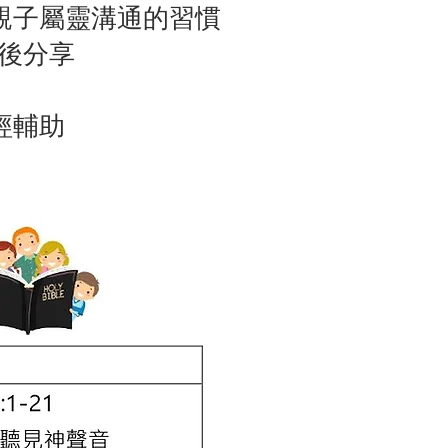
親子屬靈溝通的習慣
後分享
經輔助