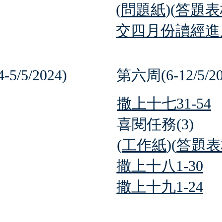
(
問題紙
)(
答題表
交四月份讀經進度
5/5/2024)
第六周(6-12/5/20
撒上十七31-54
喜閱任務(3)
(
工作紙
)(
答題表
撒上十八1-30
撒上十九1-24