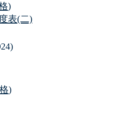
格
)
表(二)
24)
格
)