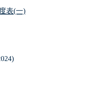
表(一)
024)