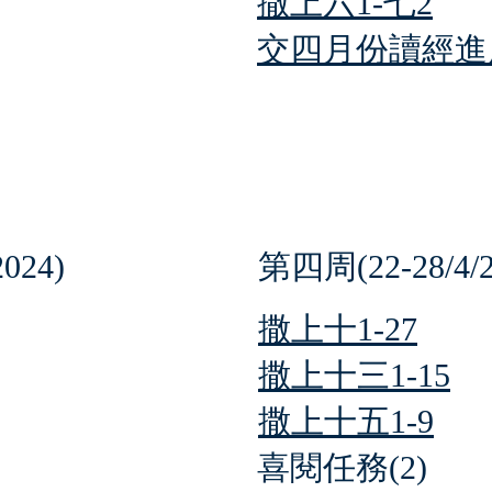
撒上六1-七2
交四月份讀經進度
024)
第四周(22-28/4/2
撒上十1-27
撒上十三1-15
撒上十五1-9
喜閱任務(2)