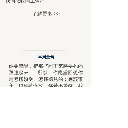
快向教牧同工查詢。
了解更多 >>
本周金句
你要警醒，把那些剩下來將要死的
堅強起來......所以，你應當回想你
是怎樣領受、怎樣聽見的；應該遵
守，也應該悔改。你若不警醒，我
就要像賊來到一樣。我甚麼時候來
到你那裡，你決不能知道。
﹙新譯本—啟三2-3﹚